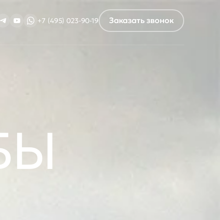
Заказать звонок
+7 (495) 023-90-19
ручьи
Пирсы, причалы,
террасы
опадов
Причалы
ев
Строительство помостов
Строительство причалов
БЫ
ление
Строительство УЗВ ферм
нницей
Большие УЗВ фермы