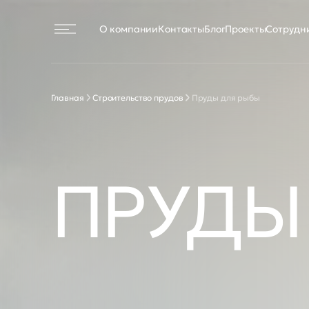
О компании
Контакты
Блог
Проекты
Сотрудн
Строительство прудов
Строительство прудов зимой
Пруды для плавания
Главная
Строительство прудов
Пруды для рыбы
Пруды для рыбалки и рыбы
Пруды с подогревом
Общественные пруды
Декоративные пруды
Маленькие пруды
Недорогие пруды
ПРУДЫ
Пруды с биоплато
Строительство прудов на юге России
Реконструкция прудов
Проектирование прудов
Растения для пруда
Проект растений для пруда