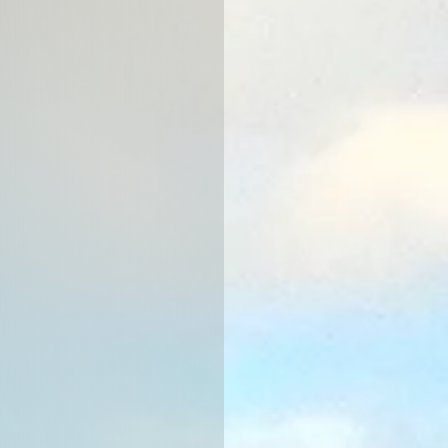
Зарыбление форелью
Зарыбление сомом
Разведение раков
Зарыбление линем