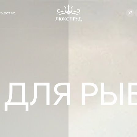
ичество
Ландшафтный дизайн
Водопады и 
Проектирование ландшафта
Строительство вод
Благоустройство участка
Парящие водопады
Озеленение участка
Строительство ручь
Уход за садом
 ДЛЯ РЫ
Зарыбление
Берегоукреп
Зарыбление карпом
Укрепление листве
Зарыбление осетром
Габионы