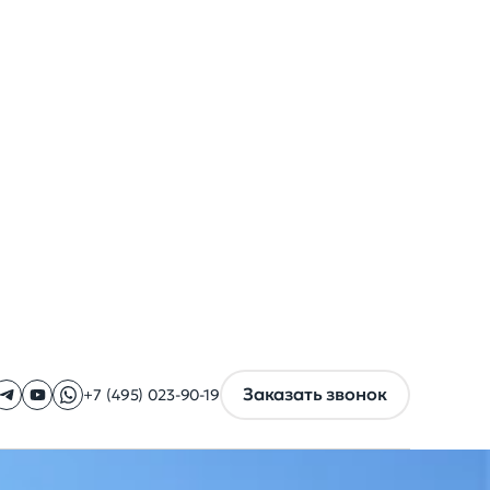
Заказать звонок
+7 (495) 023-90-19
ручьи
Пирсы, причалы,
террасы
опадов
Причалы
ев
Строительство помостов
Строительство причалов
АКОВО
ление
Строительство УЗВ ферм
нницей
Большие УЗВ фермы