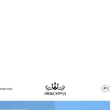
ичество
Ландшафтный дизайн
Водопады и 
казка» в Аксаково
Проектирование ландшафта
Строительство вод
Благоустройство участка
Парящие водопады
Озеленение участка
Строительство ручь
Уход за садом
РУДНАЯ
А» В АКС
Зарыбление
Берегоукреп
Зарыбление карпом
Укрепление листве
Зарыбление осетром
Габионы