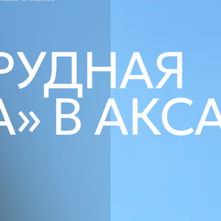
Зарыбление форелью
Зарыбление сомом
Разведение раков
Зарыбление линем