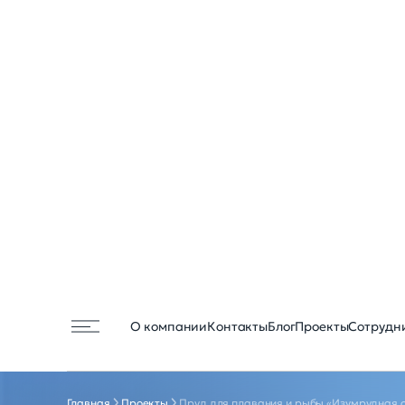
О компании
Контакты
Блог
Проекты
Сотрудн
Строительство прудов
Главная
Проекты
Строительство прудов зимой
Пруд для плавания и рыбы «Изумрудная с
Пруды для плавания
Пруды для рыбалки и рыбы
Пруды с подогревом
Общественные пруды
«ИЗУМ
Декоративные пруды
Маленькие пруды
Недорогие пруды
Пруды с биоплато
Строительство прудов на юге России
Реконструкция прудов
СКАЗК
Проектирование прудов
Растения для пруда
Проект растений для пруда