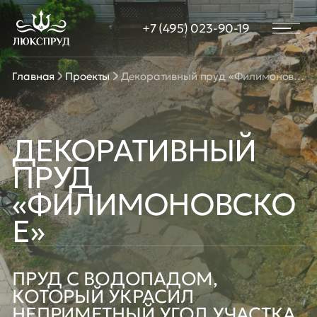
диза
+7 (495) 023-90-19
Водо
Пирс
терр
Главная
Проекты
Декоративный пруд «Филимоновское»
Расте
пруд
Зары
Бере
ДЕКОРАТИВНЫЙ
Стро
ПРУД
УЗВ 
«ФИЛИМОНОВСКО
Е»
ПРУД С ВОДОПАДОМ,
КОТОРЫЙ УКРАСИЛ
НЕПРИМЕТНЫЙ УГОЛ УЧАСТКА