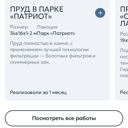
ПРУД В ПАРКЕ
П
«ПАТРИОТ»
«
Л
Размер
Локация
34x16x1-2 м
Парк «Патриот»
Ра
19x
Пруд полностью в камне, с
применением лучшей технологии
По
фильтрации — болотных фильтров и
по
скиммерных зон.
тем
Гид
пле
Реализовали за 1 месяц
Реа
Посмотреть все работы