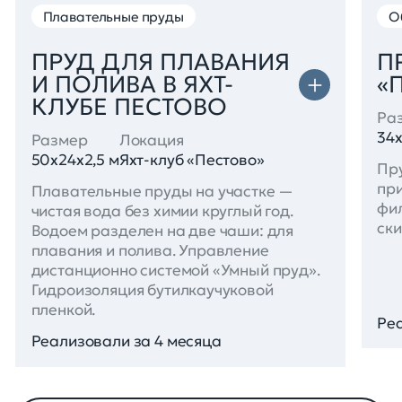
Плавательные пруды
О
ПРУД ДЛЯ ПЛАВАНИЯ
П
И ПОЛИВА В ЯХТ-
«
КЛУБЕ ПЕСТОВО
Ра
34x
Размер
Локация
50x24x2,5 м
Яхт-клуб «Пестово»
Пру
пр
Плавательные пруды на участке —
фил
чистая вода без химии круглый год.
ски
Водоем разделен на две чаши: для
плавания и полива. Управление
дистанционно системой «Умный пруд».
Гидроизоляция бутилкаучуковой
пленкой.
Реа
Реализовали за 4 месяца