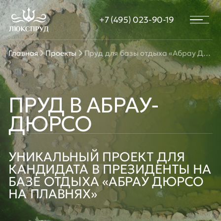
диза
+7 (495) 023-90-19
Водо
Пирс
терр
Главная
Проекты
Пруд для базы отдыха «Абрау Дюрсо на плавнях»
Расте
пруд
Зары
Бере
ПРУД В АБРАУ-
Стро
ДЮРСО
УЗВ 
УНИКАЛЬНЫЙ ПРОЕКТ ДЛЯ
КАНДИДАТА В ПРЕЗИДЕНТЫ НА
БАЗЕ ОТДЫХА «АБРАУ ДЮРСО
НА ПЛАВНЯХ»