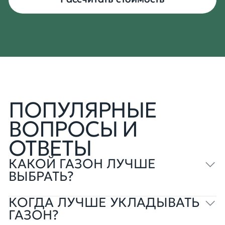
ПОПУЛЯРНЫЕ
ВОПРОСЫ И
ОТВЕТЫ
КАКОЙ ГАЗОН ЛУЧШЕ
ВЫБРАТЬ?
КОГДА ЛУЧШЕ УКЛАДЫВАТЬ
Всё зависит от ваших целей. Для активного
отдыха и игр подойдет универсальный
ГАЗОН?
газон, для декоративных целей —