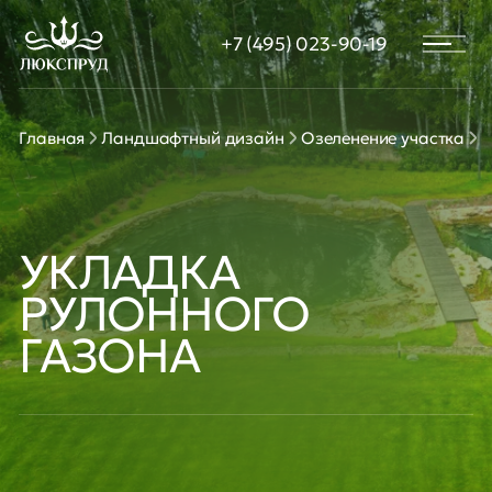
диза
+7 (495) 023-90-19
Водо
Пирс
терр
Расте
Главная
Ландшафтный дизайн
Озеленение участка
У
пруд
Зары
Бере
Стро
УКЛАДКА
УЗВ 
РУЛОННОГО
ГАЗОНА