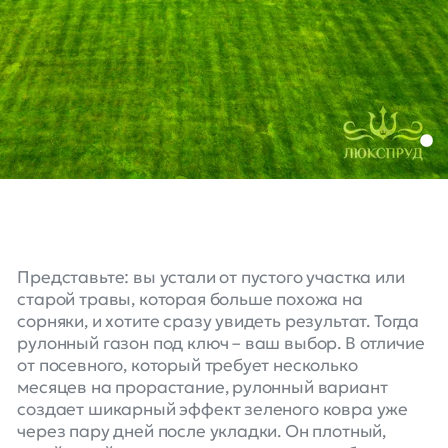
Представьте: вы устали от пустого участка или
старой травы, которая больше похожа на
сорняки, и хотите сразу увидеть результат. Тогда
рулонный газон под ключ – ваш выбор. В отличие
от посевного, который требует несколько
месяцев на прорастание, рулонный вариант
создает шикарный эффект зеленого ковра уже
через пару дней после укладки. Он плотный,